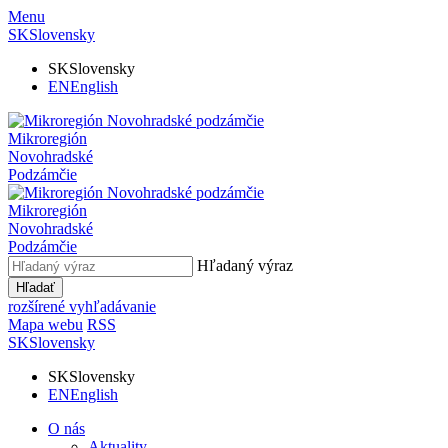
Menu
SK
Slovensky
SK
Slovensky
EN
English
Mikroregión
Novohradské
Podzámčie
Mikroregión
Novohradské
Podzámčie
Hľadaný výraz
Hľadať
rozšírené vyhľadávanie
Mapa webu
RSS
SK
Slovensky
SK
Slovensky
EN
English
O nás
Aktuality