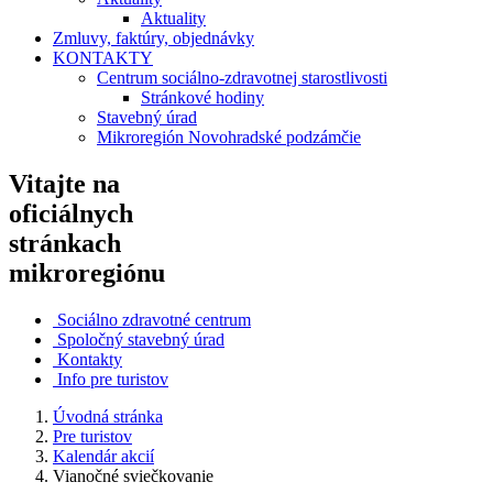
Aktuality
Zmluvy, faktúry, objednávky
KONTAKTY
Centrum sociálno-zdravotnej starostlivosti
Stránkové hodiny
Stavebný úrad
Mikroregión Novohradské podzámčie
Vitajte na
oficiálnych
stránkach
mikroregiónu
Sociálno zdravotné centrum
Spoločný stavebný úrad
Kontakty
Info pre turistov
Úvodná stránka
Pre turistov
Kalendár akcií
Vianočné sviečkovanie