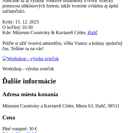
Naučíme sa aj vyrábať voskové ornamenty a tvoriť sviečky
pomocou silikónových foriem, takže tvorenie zvládnu aj úplní
začiatočníci.
Kedy: 15. 12. 2025
O koľkej: 16:30
Kde: Múzeum Csontváry & Kaviareň Céder,
Halič
Príďte si užiť tvorivú atmosféru, vôňu Vianoc a krásny spoločný
čas. Tešíme sa na vás!
Workshop - výroba sviečok
Ďalšie informácie
Adresa miesta konania
Múzeum Csontváry a Kaviareň Céder, Mieru 63, Halič, 98511
Cena
Plné vstupné: 30 €